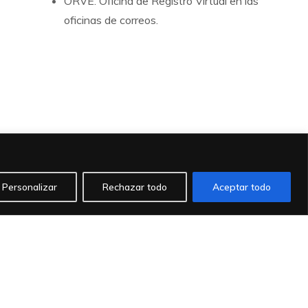
ORVE. Oficina de Registro Virtual en las
oficinas de correos.
Personalizar
Rechazar todo
Aceptar todo
918432026