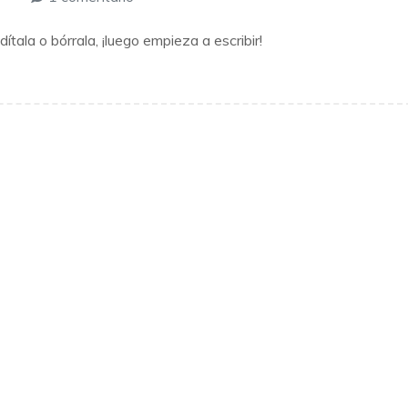
¡Hola,
tala o bórrala, ¡luego empieza a escribir!
mundo!