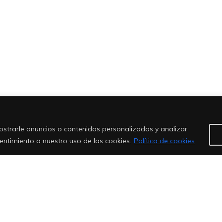
strarle anuncios o contenidos personalizados y analizar
sentimiento a nuestro uso de las cookies.
Política de cookies
nto de Patones - E-mail:
ayuntamiento@patones.net
- Tfno: 