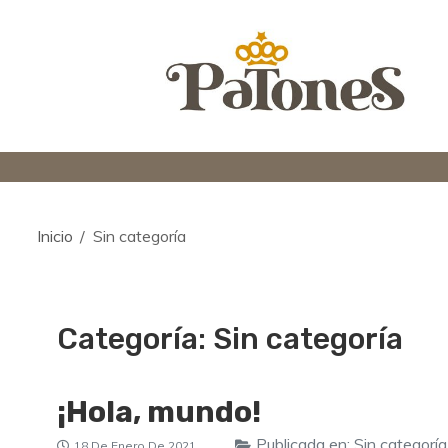
Saltar
al
contenido
Un reino de cul
Un reino de cultura y naturaleza
Inicio
Sin categoría
Categoría:
Sin categoría
¡Hola, mundo!
Publicada en:
Sin categoría
18 De Enero De 2021