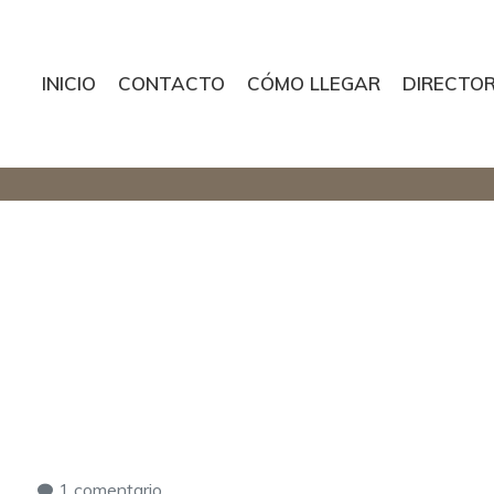
INICIO
CONTACTO
CÓMO LLEGAR
DIRECTOR
tura y naturaleza
en
1 comentario