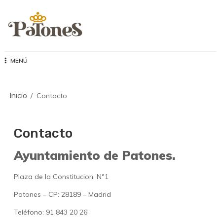
Saltar
al
contenido
Un reino de cultura y
MENÚ
naturaleza
Inicio
Contacto
Contacto
Ayuntamiento de Patones.
Plaza de la Constitucion, Nº1
Patones – CP: 28189 – Madrid
Teléfono: 91 843 20 26